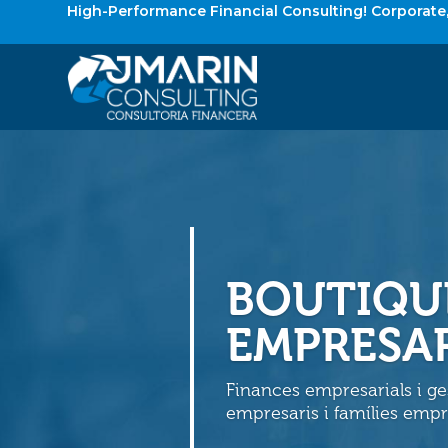
High-Performance Financial Consulting! Corporat
BOUTIQUE
EMPRESAR
Finances empresarials i ges
empresaris i famílies empre