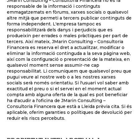
JMarin Consulting – Consultoria Financera no es fa
responsable de la informació i continguts
emmagatzemats en fòrums, xarxes socials o qualsevol
altre mitjà que permeti a tercers publicar continguts de
forma independent. L'empresa tampoc es
responsabilitzarà dels danys i perjudicis que es
produeixin per errades o males pràctiques per part de
tercers. Així mateix, JMarin Consulting – Consultoria
Financera es reserva el dret a actualitzar, modificar o
eliminar la informació continguda a la seva pàgina web,
així com la configuració o presentació de la mateixa, en
qualsevol moment sense assumir-ne cap
responsabilitat. Li comuniquem que qualsevol preu que
pugui veure al nostre web o a les nostres xarxes
socials serà només orientatiu. Si l'usuari vol saber amb
exactitud el preu o si el servei en el moment actual
compta amb alguna oferta de la qual es pot beneficiar
ha d'acudir a l'oficina de JMarin Consulting –
Consultoria Financera que està a Lleida prèvia cita. Si és
aplicable, oferim garanties o polítiques de devolució per
reduir els riscs percebuts.