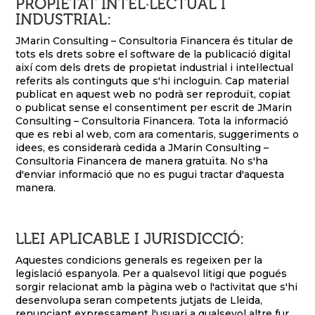
PROPIETAT INTEL·LECTUAL I
INDUSTRIAL:
JMarin Consulting – Consultoria Financera és titular de
tots els drets sobre el software de la publicació digital
així com dels drets de propietat industrial i intel·lectual
referits als continguts que s'hi incloguin. Cap material
publicat en aquest web no podrà ser reproduït, copiat
o publicat sense el consentiment per escrit de JMarin
Consulting – Consultoria Financera. Tota la informació
que es rebi al web, com ara comentaris, suggeriments o
idees, es considerarà cedida a JMarin Consulting –
Consultoria Financera de manera gratuïta. No s'ha
d'enviar informació que no es pugui tractar d'aquesta
manera.
LLEI APLICABLE I JURISDICCIÓ:
Aquestes condicions generals es regeixen per la
legislació espanyola. Per a qualsevol litigi que pogués
sorgir relacionat amb la pàgina web o l'activitat que s'hi
desenvolupa seran competents jutjats de Lleida,
renunciant expressament l'usuari a qualsevol altre fur