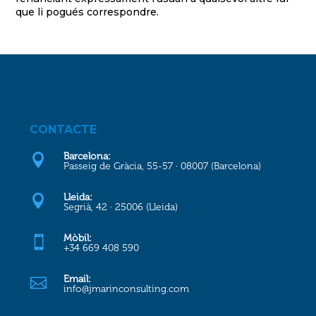
que li pogués correspondre.
CONTACTE
Barcelona:

Passeig de Gràcia, 55-57 · 08007 (Barcelona)
Lleida:

Segrià, 42 · 25006 (Lleida)
Mòbil:

+34 669 408 590
Email:

info@jmarinconsulting.com