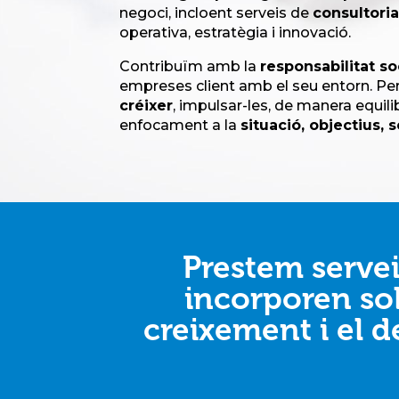
negoci, incloent serveis de
consultoria
operativa, estratègia i innovació.
Contribuïm amb la
responsabilitat so
empreses client amb el seu entorn. Per 
créixer
, impulsar-les, de manera equil
enfocament a la
situació, objectius, s
Prestem servei
incorporen sol
creixement i el d