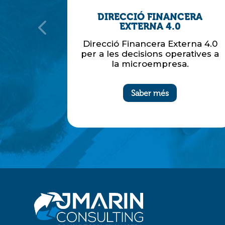
CERA
CONSULTORIA FINANCERA
0
ESTRATÈGICA
terna 4.0
Consultoria Financera, Estratègica i
Empresarial per a les decisions
eratives a
directives a la petita i mitjana
a.
empresa.
Saber més