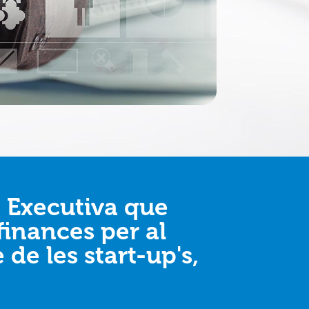
a Executiva que
finances per al
de les start-up's,