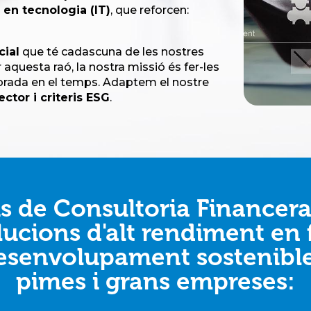
 en tecnologia (IT)
, que reforcen:
cial
que té cadascuna de les nostres
aquesta raó, la nostra missió és fer-les
ibrada en el temps. Adaptem el nostre
ector i criteris ESG
.
s de Consultoria Financer
ucions d'alt rendiment en 
esenvolupament sostenible 
pimes i grans empreses: