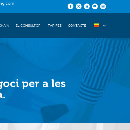
ing.com
CHAIN
EL CONSULTORI
TARIFES
CONTACTE
oci per a les
a.