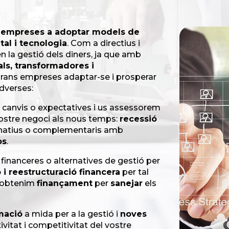
s empreses a adoptar models de
tal i tecnologia
. Com a directius i
n la gestió dels diners, ja que amb
als, transformadores i
rans empreses adaptar-se i prosperar
dverses:
 canvis o expectatives i us assessorem
vostre negoci als nous temps:
recessió
rnatius o complementaris amb
os
.
inanceres o alternatives de gestió per
i reestructuració financera
per tal
i obtenim
finançament
per
sanejar
els
mació
a mida per a la gestió i
noves
itat i competitivitat del vostre