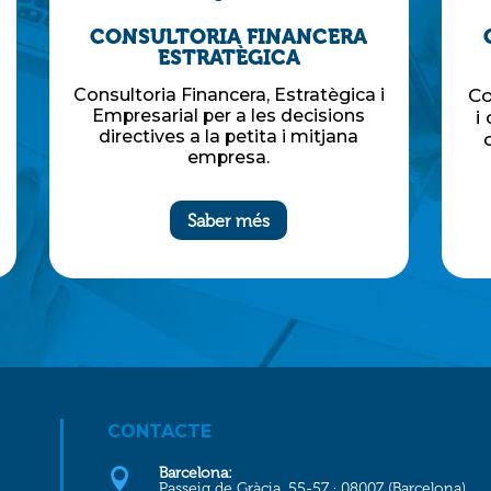
CONSULTORIA FINANCERA
EXECUTIVE
Consultoria Financera Executiva
pr
i de Negoci per a les decisions
corporatives a les empreses.
Saber més
CONTACTE
Barcelona:

Passeig de Gràcia, 55-57 · 08007 (Barcelona)