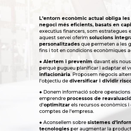
L'entorn econòmic actual obliga le
negoci més eficients, basats en capi
executius financers, som estrategues e
aquest servei oferim
solucions integr
personalitzades
que permeten a les g
fins i tot en condicions econòmiques a
●
Alertem i prevenim
davant els nous
perquè pugueu planificar i adaptar el 
inflacionària
. Proposem negocis alte
l'objectiu de
diversificar i dividir risc
● Donem informació sobre operacions f
emprendre
processos de reavaluació 
d'
optimitzar
els recursos econòmics 
comptes de l'empresa.
● Aconsellem sobre
sistemes d'infor
tecnologies
per augmentar la productiv