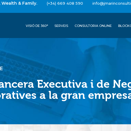
e, Wealth & Family.
(+34) 669 408 590
info@jmarinconsult
VISIÓ DE 360°
SERVEIS
CONSULTORIA ONLINE
BLOCK
E
ancera Executiva i de Neg
ratives a la gran empres