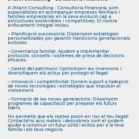
A JMarin Consulting - Consultoria Financera, som
especialistes en acompanyar empreses familiars i
famílies empresàries en la seva evolució cap a
estructures sostenibles i competitives. El nostre
enfocament integral inclou:
– Planificació successòria: Dissenyem estratègies
personalitzades per garantir transicions generacionals
exitoses.
– Governança familiar: Ajudem a implementar
protocols, consells i sistemes de presa de decisions
eficaces.
– Gestió del patrimoni: Optimitzem les inversions i
diversifiquem els actius per protegir el llegat.
– Innovació i competitivitat: Donem suport a l'adopció
de noves tecnologies i estratègies que impulsin el
creixement.
– Formació de les noves generacions: Dissenyem
programes de capacitació per preparar els futurs
líders.
No permetis que els reptes posin en risc el teu llegat!
Contacta'ns avui mateix i descobreix com et podem
ajudar a construir un futur sòlid i exitós per a la teva
família i els teus negocis.