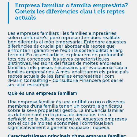
Empresa familiar o família empresària?
Coneix les diferències clau i els reptes
actuals
Les empreses familiars i les famílies empresàries
solen confondre's, però representen dues realitats
ben diferents al món empresarial. Entendre aquestes
diferències és crucial per abordar els reptes que
enfronten i garantir-ne l'èxit i la sostenibilitat a llarg
termini. En aquest article, explorarem en profunditat
tots dos conceptes, les seves característiques
distintives, les raons del fracàs de moltes empreses
familiars i els passos necessaris per evolucionar cap a
famílies empresàries. A més, analitzarem els principals
reptes actuals de les famílies empresàries i com
JMarin Consulting – Consultoria Financera pot ser el
seu aliat estratègic.
Què és una empresa familiar?
Una empresa familiar és una entitat on un o diversos
membres d'una família tenen un control significatiu
sobre la seva propietat i gestió. La influència familiar
és determinant en la presa de decisions i en la
definició de la cultura corporativa. Aquestes empreses
són el cor de moltes economies i contribueixen
significativament a generar ocupació i riquesa.
Característiques principals d'una empresa familiar: