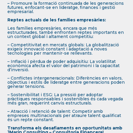
– Promoure la formació continuada de les generacions
futures, enfocant-se en lideratge, finances i gestió
empresarial.
Reptes actuals de les famílies empresàries:
Les famílies empresàries, encara que més
estructurades, també enfronten reptes importants en
un context global i altament competitiu:
– Competitivitat en mercats globals: La globalització
exigeix innovació constant i adaptació a noves
tecnologies per mantenir-se rellevants.
– Inflació i pèrdua de poder adquisitiu: La volatilitat
econòmica afecta el valor del patrimoni i la capacitat
d’inversió.
– Conflictes intergeneracionals: Diferències en valors,
objectius i estils de lideratge entre generacions poden
generar tensions.
– Sostenibilitat i ESG: La pressió per adoptar
pràctiques responsables i sostenibles és cada vegada
més gran, requerint canvis estructurals.
– Atracció i retenció de talent: Competir amb
empreses multinacionals per atraure talent qualificat
és un repte constant.
Transforma els desafiaments en oportunitats amb
JMarin Consulting – Consultoria Financera!