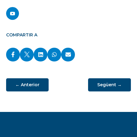
COMPARTIR A




←
Anterior
Següent
→