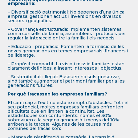
empresària:
– Diversificació patrimonial: No depenen d’una única
empresa; gestionen actius i inversions en diversos
sectors i geografies.
– Governança estructurada: Implementen sistemes
com a consells de família, assemblees i protocols per
regular la interacció entre la família i els negocis.
– Educació i preparació: Fomenten la formació de les
noves generacions en temes empresarials, financers i
de lideratge.
– Propòsit compartit: La visió i missió familiars estan
clarament definides, alineant interessos i objectius.
– Sostenibilitat i llegat: Busquen no sols preservar,
sinó també augmentar el patrimoni familiar per a les
generacions futures.
Per què fracassen les empreses familiars?
El camí cap a l’èxit no està exempt d’obstacles. Tot i el
seu potencial, moltes empreses familiars enfronten
dificultats que en limiten la continuïtat. Les
estadístiques són contundents: només el 30%
sobreviuen a la segona generació i menys del 10%
arriben a la tercera. Algunes de les causes més
comunes del fracàs són:
– Manca de planificació successòria: La transició