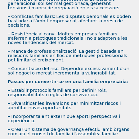
generacional sol ser mal gestionada, generant
tensions i manca de preparació en els successors.
– Conflictes familiars: Les disputes personals es poden
traslladar a l'àmbit empresarial, afectant la presa de
decisions.
– Resistència al canvi: Moltes empreses familiars
s'aferren a pràctiques tradicionals i no s'adapten a les
noves tendències del mercat.
– Manca de professionalització: La gestió basada en
relacions familiars en lloc de mètriques professionals
pot limitar el creixement.
– Concentració del risc: Dependre excessivament d'un
sol negoci o mercat incrementa la vulnerabilitat.
Passos per convertir-se en una família empresària:
– Establir protocols familiars per definir rols,
responsabilitats i regles de convivència.
– Diversificar les inversions per minimitzar riscos i
aprofitar noves oportunitats.
– Incorporar talent extern que aporti perspectiva i
experiència.
– Crear un sistema de governança efectiu, amb òrgans
com ara el consell de família i l'assemblea familiar.