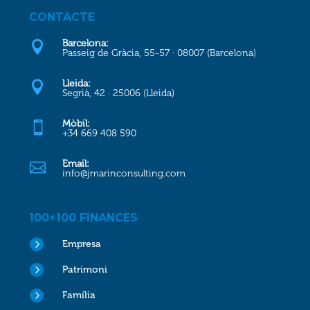
CONTACTE
Barcelona:

Passeig de Gràcia, 55-57 · 08007 (Barcelona)
Lleida:

Segrià, 42 · 25006 (Lleida)
Mòbil:

+34 669 408 590
Email:

info@jmarinconsulting.com
100×100 FINANCES
5
Empresa
5
Patrimoni
5
Família