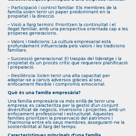
– Participació i control familiar: Els membres de la
família solen tenir un paper predominant en la
propietat i la direcció.
– Visió a llarg termini: Prioritzen la continuïtat i el
llegat familiar, amb una perspectiva orientada cap a les
properes generacions.
– Valors i tradicions: La cultura empresarial està
profundament influenciada pels valors i les tradicions
familiars.
– Successió generacional: El traspàs del lideratge i la
propietat és un procés crític que requereix planificació
i preparació.
– Resiliència: Solen tenir una alta capacitat per
adaptar-se a canvis adversos gràcies al seu
enfocament flexible i compromís emocional.
Què és una família empresària?
Una família empresària va més enllà de tenir una
empresa; es caracteritza per la gestió d’un conjunt
diversificat de negocis, inversions i projectes, amb un
enfocament professional i estructurat. Aquestes
famílies prioritzen la preservació del patrimoni i
l'harmonia entre els seus membres, assegurant-ne la
sostenibilitat al llarg del temps.
Característiques principals d'una família