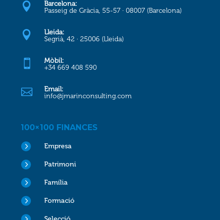
Barcelona:

Passeig de Gràcia, 55-57 · 08007 (Barcelona)
Lleida:

Segrià, 42 · 25006 (Lleida)
Mòbil:

+34 669 408 590
Email:

info@jmarinconsulting.com
100×100 FINANCES
5
Empresa
5
Patrimoni
5
Família
5
Formació
5
Selecció