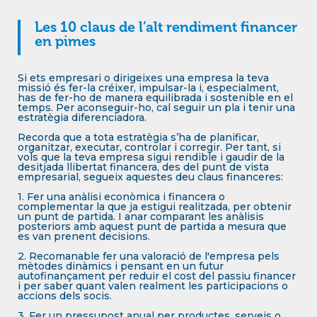
Les 10 claus de l’alt rendiment financer
en pimes
Si ets empresari o dirigeixes una empresa la teva
missió és fer-la créixer, impulsar-la i, especialment,
has de fer-ho de manera equilibrada i sostenible en el
temps. Per aconseguir-ho, cal seguir un pla i tenir una
estratègia diferenciadora.
Recorda que a tota estratègia s’ha de planificar,
organitzar, executar, controlar i corregir. Per tant, si
vols que la teva empresa sigui rendible i gaudir de la
desitjada llibertat financera, des del punt de vista
empresarial, segueix aquestes deu claus financeres:
1. Fer una anàlisi econòmica i financera o
complementar la que ja estigui realitzada, per obtenir
un punt de partida. I anar comparant les anàlisis
posteriors amb aquest punt de partida a mesura que
es van prenent decisions.
2. Recomanable fer una valoració de l'empresa pels
mètodes dinàmics i pensant en un futur
autofinançament per reduir el cost del passiu financer
i per saber quant valen realment les participacions o
accions dels socis.
3. Fer un pressupost anual per productes, serveis o