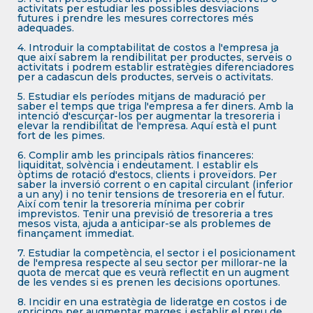
activitats per estudiar les possibles desviacions
futures i prendre les mesures correctores més
adequades.
4. Introduir la comptabilitat de costos a l'empresa ja
que així sabrem la rendibilitat per productes, serveis o
activitats i podrem establir estratègies diferenciadores
per a cadascun dels productes, serveis o activitats.
5. Estudiar els períodes mitjans de maduració per
saber el temps que triga l'empresa a fer diners. Amb la
intenció d'escurçar-los per augmentar la tresoreria i
elevar la rendibilitat de l'empresa. Aquí està el punt
fort de les pimes.
6. Complir amb les principals ràtios financeres:
liquiditat, solvència i endeutament. I establir els
òptims de rotació d'estocs, clients i proveïdors. Per
saber la inversió corrent o en capital circulant (inferior
a un any) i no tenir tensions de tresoreria en el futur.
Així com tenir la tresoreria mínima per cobrir
imprevistos. Tenir una previsió de tresoreria a tres
mesos vista, ajuda a anticipar-se als problemes de
finançament immediat.
7. Estudiar la competència, el sector i el posicionament
de l'empresa respecte al seu sector per millorar-ne la
quota de mercat que es veurà reflectit en un augment
de les vendes si es prenen les decisions oportunes.
8. Incidir en una estratègia de lideratge en costos i de
«pricing» per augmentar marges i establir el preu de