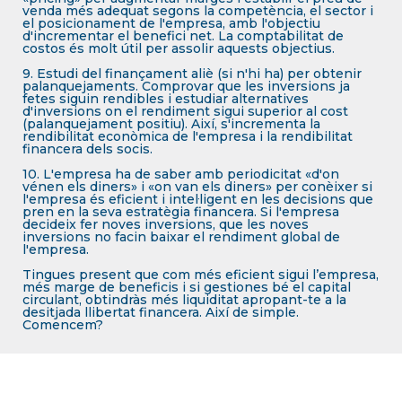
venda més adequat segons la competència, el sector i
el posicionament de l'empresa, amb l'objectiu
d'incrementar el benefici net. La comptabilitat de
costos és molt útil per assolir aquests objectius.
9. Estudi del finançament aliè (si n'hi ha) per obtenir
palanquejaments. Comprovar que les inversions ja
fetes siguin rendibles i estudiar alternatives
d'inversions on el rendiment sigui superior al cost
(palanquejament positiu). Així, s'incrementa la
rendibilitat econòmica de l'empresa i la rendibilitat
financera dels socis.
10. L'empresa ha de saber amb periodicitat «d'on
vénen els diners» i «on van els diners» per conèixer si
l'empresa és eficient i intel·ligent en les decisions que
pren en la seva estratègia financera. Si l'empresa
decideix fer noves inversions, que les noves
inversions no facin baixar el rendiment global de
l'empresa.
Tingues present que com més eficient sigui l’empresa,
més marge de beneficis i si gestiones bé el capital
circulant, obtindràs més liquiditat apropant-te a la
desitjada llibertat financera. Així de simple.
Comencem?