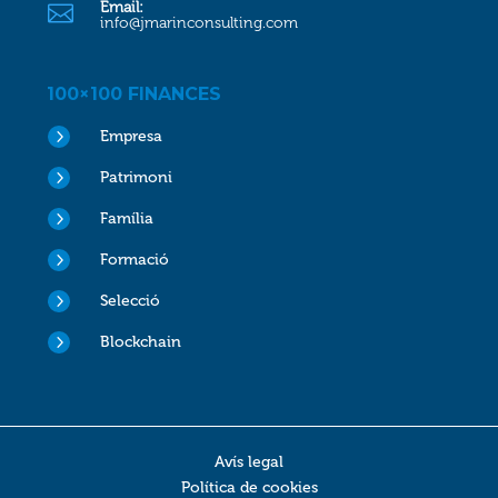
Email:

info@jmarinconsulting.com
100×100 FINANCES
5
Empresa
5
Patrimoni
5
Família
5
Formació
5
Selecció
5
Blockchain
Avís legal
Política de cookies